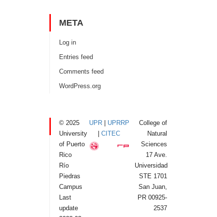
META
Log in
Entries feed
Comments feed
WordPress.org
© 2025
UPR
|
UPRRP
College of
University
|
CITEC
Natural
of Puerto
Sciences
Rico
17 Ave.
Río
Universidad
Piedras
STE 1701
Campus
San Juan,
Last
PR 00925-
update
2537