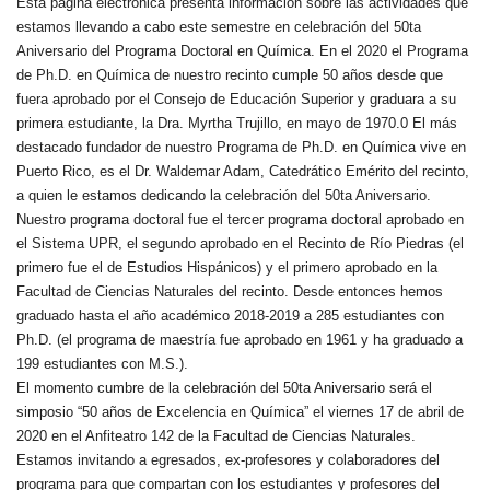
Esta página electrónica presenta información sobre las actividades que
estamos llevando a cabo este semestre en celebración del 50ta
Aniversario del Programa Doctoral en Química. En el 2020 el Programa
de Ph.D. en Química de nuestro recinto cumple 50 años desde que
fuera aprobado por el Consejo de Educación Superior y graduara a su
primera estudiante, la Dra. Myrtha Trujillo, en mayo de 1970.0 El más
destacado fundador de nuestro Programa de Ph.D. en Química vive en
Puerto Rico, es el Dr. Waldemar Adam, Catedrático Emérito del recinto,
a quien le estamos dedicando la celebración del 50ta Aniversario.
Nuestro programa doctoral fue el tercer programa doctoral aprobado en
el Sistema UPR, el segundo aprobado en el Recinto de Río Piedras (el
primero fue el de Estudios Hispánicos) y el primero aprobado en la
Facultad de Ciencias Naturales del recinto. Desde entonces hemos
graduado hasta el año académico 2018-2019 a 285 estudiantes con
Ph.D. (el programa de maestría fue aprobado en 1961 y ha graduado a
199 estudiantes con M.S.).
El momento cumbre de la celebración del 50ta Aniversario será el
simposio “50 años de Excelencia en Química” el viernes 17 de abril de
2020 en el Anfiteatro 142 de la Facultad de Ciencias Naturales.
Estamos invitando a egresados, ex-profesores y colaboradores del
programa para que compartan con los estudiantes y profesores del