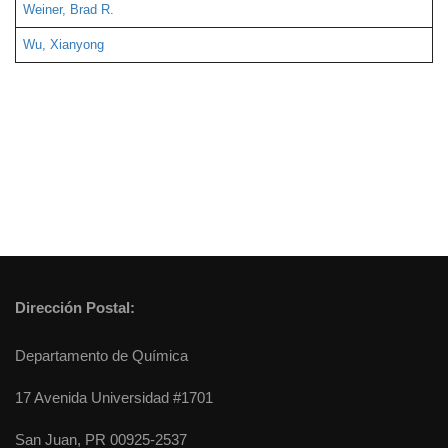
Weiner, Brad R.
Wu, Xianyong
Dirección Postal:
Departamento de Química
17 Avenida Universidad #1701
San Juan, PR 00925-2537