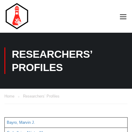
RESEARCHERS’
PROFILES
Home
Researchers’ Profiles
Bayro, Marvin J.