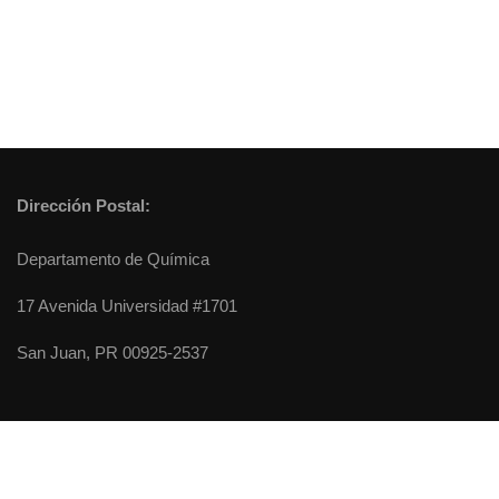
Dirección Postal:
Departamento de Química
17 Avenida Universidad #1701
San Juan, PR 00925-2537
Chemistry Department - University of Puerto Rico, Rio Piedras