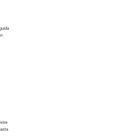
guida
an
stre
hasta