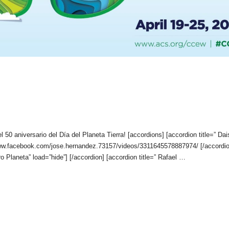
50 aniversario del Día del Planeta Tierra! [accordions] [accordion title=” Da
/www.facebook.com/jose.hernandez.73157/videos/3311645578887974/ [/accordio
o Planeta” load=”hide”] [/accordion] [accordion title=” Rafael …