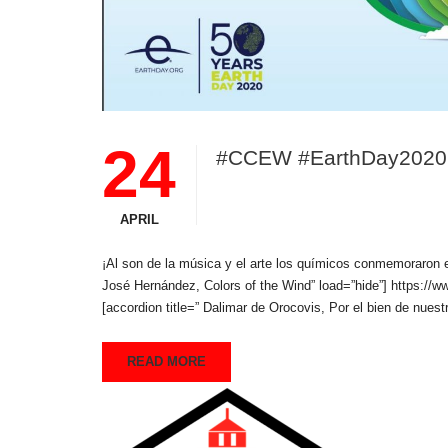
24
#CCEW #EarthDay2020
APRIL
¡Al son de la música y el arte los químicos conmemoraron el 
José Hernández, Colors of the Wind” load=”hide”] https:/
[accordion title=” Dalimar de Orocovis, Por el bien de nuestr
READ MORE