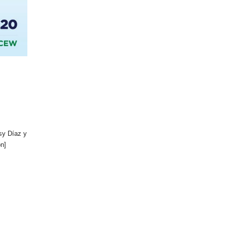
isy Díaz y
n]