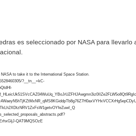
dras es seleccionado por NASA para llevarlo a
acional.
 NASA to take it to the International Space Station.
5528460305/?__tn__=kC-
QtdHl-
LeicUk51SVcCAZ04WuUq_YBoJrUZFHJAwgmn3iz0IIZe2FLW5o8Qt9RgIcxy
Kk4WaeyN5hTjKZtMxNR_qMS8KGiddpTb8g76Z7H0axVYHxVCCXrHg5epCDyU
jTkLh2XDtzNRV1ZxFsW1getvOYfeZuwI_Q
iss_selected_proposals_abstracts.pdf?
3ErhxGljJ-QAT9MQSOzE