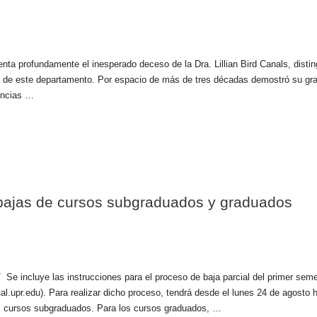
a profundamente el inesperado deceso de la Dra. Lillian Bird Canals, distin
ega de este departamento. Por espacio de más de tres décadas demostró su gr
encias …
 bajas de cursos subgraduados y graduados
uye las instrucciones para el proceso de baja parcial del primer seme
rtal.upr.edu). Para realizar dicho proceso, tendrá desde el lunes 24 de agosto 
os cursos subgraduados. Para los cursos graduados, …