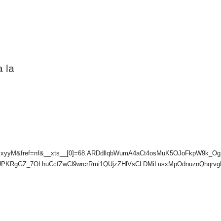
 la
yM&fref=nf&__xts__[0]=68.ARDdllqbWumA4aCt4osMuK5OJoFkpW9k_Ogz
PKRgGZ_7OLhuCcfZwCl9wrcrRmi1QUjzZHlVsCLDMiLusxMpOdnuznQhqrvg