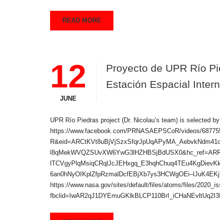
READ MORE
12
Proyecto de UPR Río Pie
Estación Espacial Intern
JUNE
UPR Río Piedras project (Dr. Nicolau’s team) is selected by
https://www.facebook.com/PRNASAEPSCoR/videos/68775
R&eid=ARCtKVt8uBjVjSzxSfqrJpUqAPyMA_AebvkNdm41o
l8qMekWVQZSUvXW6YwG3lHZHBSjBdUSX0&hc_ref=ARR_H
lTCVgyPlqMsiqCRqlJcJEHxgq_E3hqhChuq4TEu4KgDiev
6an0hNyOIKplZfpRzmalDcfEBjXb7ys3HCWgOEi–lJuK4EK
https://www.nasa.gov/sites/default/files/atoms/files/2020_
fbclid=IwAR2qJ1DYEmuGKlkBLCP110BrI_iCHaNEvltUq2I