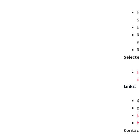
I
S
L
R
P
R
Selecte
h
u
Links:
@
@
l
h
Contac