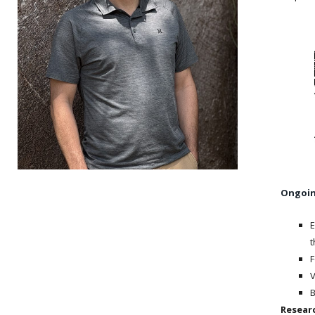
Ongoin
E
t
F
V
B
Resear