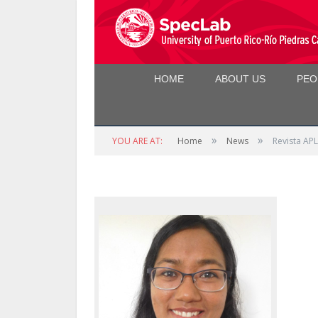
HOME
ABOUT US
PEO
»
»
YOU ARE AT:
Home
News
Revista AP