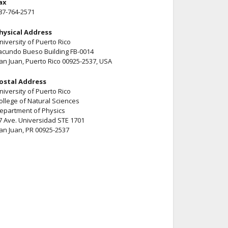
ax
87-764-2571
hysical Address
niversity of Puerto Rico
acundo Bueso Building FB-0014
an Juan, Puerto Rico 00925-2537, USA
ostal Address
niversity of Puerto Rico
ollege of Natural Sciences
epartment of Physics
7 Ave. Universidad STE 1701
an Juan, PR 00925-2537