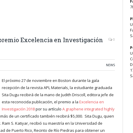
F
7
P
U
F
S
premio Excelencia en Investigación
0
P
U
C
D
NEWS
1
S
El próximo 27 de noviembre en Boston durante la gala
recepción de la revista APL Materials, la estudiante graduada
Sita Dugu recibirá de la mano de Judith Driscoll, editora jefe de
esta reconocida publicación, el premio a la
Excelencia en
Investigación 2018
por su artículo
A graphene integrated highly
más de un certificado también recibirá $5,000. Sita Dugu, quien
 Ram S. Katiyar, recibió su maestría en la Universidad de
dad de Puerto Rico, Recinto de Río Piedras para obtener un