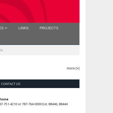
ES
LINKS
PROJECTS
ada
more [+]
CONTACT US
hone
87-751-4210 or 787-764-0000 Ext. 88446, 88444