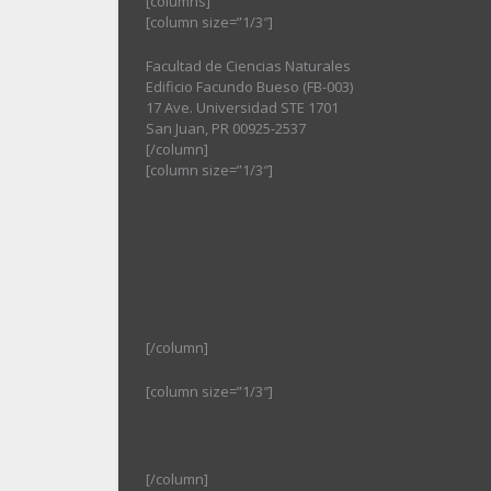
[columns]
[column size=”1/3″]
Facultad de Ciencias Naturales
Edificio Facundo Bueso (FB-003)
17 Ave. Universidad STE 1701
San Juan, PR 00925-2537
[/column]
[column size=”1/3″]
[/column]
[column size=”1/3″]
[/column]