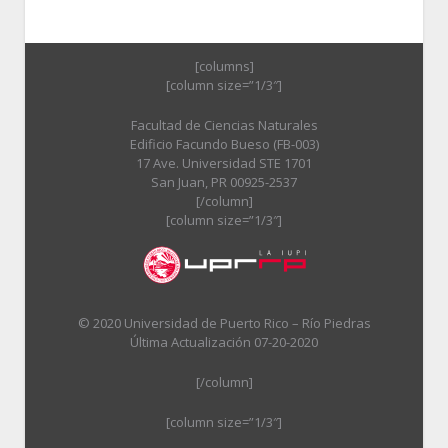
[columns]
[column size=”1/3″]
Facultad de Ciencias Naturales
Edificio Facundo Bueso (FB-003)
17 Ave. Universidad STE 1701
San Juan, PR 00925-2537
[/column]
[column size=”1/3″]
© 2020 Universidad de Puerto Rico – Río Piedras
Última Actualización 07-20-2020
[/column]
[column size=”1/3″]