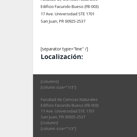
Edificio Facundo Bueso (FB-003)
17 Ave. Universidad STE 1701
San Juan, PR 00925-2537
[separator type="line" /]
Localización:
[columns]
[column size=”1/3″]
Facultad de Ciencias Naturales
Edificio Facundo Bueso (FB-003)
17 Ave. Universidad STE 1701
San Juan, PR 00925-2537
[/column]
[column size=”1/3″]