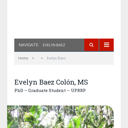
NAVIGATE:
EVELYN BAEZ
»
»
Home
Evelyn Baez
Evelyn Baez Colón, MS
PhD – Graduate Student – UPRRP