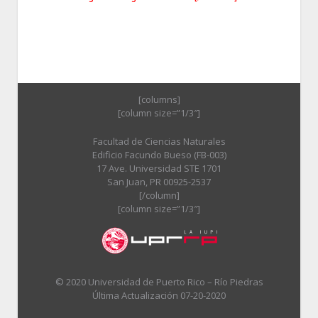
[columns]
[column size=”1/3″]
Facultad de Ciencias Naturales
Edificio Facundo Bueso (FB-003)
17 Ave. Universidad STE 1701
San Juan, PR 00925-2537
[/column]
[column size=”1/3″]
© 2020 Universidad de Puerto Rico – Río Piedras
Última Actualización 07-20-2020