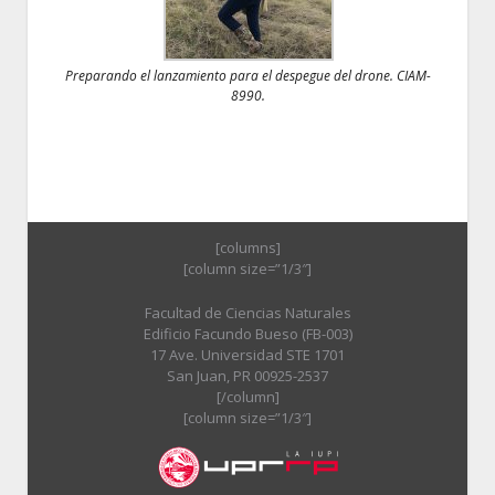
Preparando el lanzamiento para el despegue del drone. CIAM-
8990.
[columns]
[column size=”1/3″]
Facultad de Ciencias Naturales
Edificio Facundo Bueso (FB-003)
17 Ave. Universidad STE 1701
San Juan, PR 00925-2537
[/column]
[column size=”1/3″]