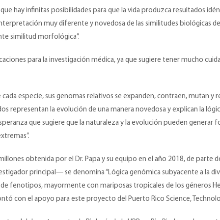
ue hay infinitas posibilidades para que la vida produzca resultados idént
a interpretación muy diferente y novedosa de las similitudes biológicas 
te similitud morfológica”.
icaciones para la investigación médica, ya que sugiere tener mucho cuid
 cada especie, sus genomas relativos se expanden, contraen, mutan y 
tados representan la evolución de una manera novedosa y explican la lógic
ranza que sugiere que la naturaleza y la evolución pueden generar form
extremas”.
llones obtenida por el Dr. Papa y su equipo en el año 2018, de parte de 
nvestigador principal— se denomina “Lógica genómica subyacente a la div
d de fenotipos, mayormente con mariposas tropicales de los géneros He
contó con el apoyo para este proyecto del Puerto Rico Science, Technolo