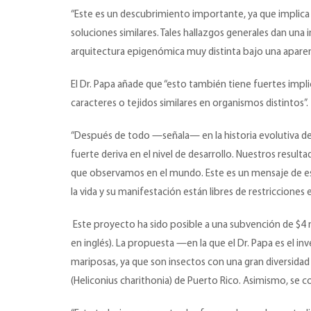
“Este es un descubrimiento importante, ya que implica q
soluciones similares. Tales hallazgos generales dan un
arquitectura epigenómica muy distinta bajo una aparen
El Dr. Papa añade que “esto también tiene fuertes impl
caracteres o tejidos similares en organismos distintos”.
“Después de todo —señala— en la historia evolutiva de
fuerte deriva en el nivel de desarrollo. Nuestros resul
que observamos en el mundo. Este es un mensaje de espe
la vida y su manifestación están libres de restricciones 
Este proyecto ha sido posible a una subvención de $4 mi
en inglés). La propuesta —en la que el Dr. Papa es el i
mariposas, ya que son insectos con una gran diversida
(Heliconius charithonia) de Puerto Rico. Asimismo, se 