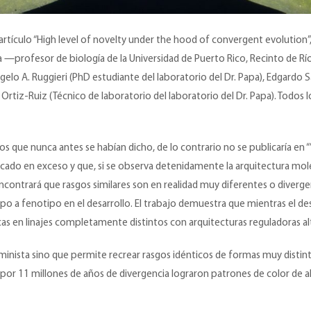
artículo “High level of novelty under the hood of convergent evolution”
—profesor de biología de la Universidad de Puerto Rico, Recinto de Rí
lo A. Ruggieri (PhD estudiante del laboratorio del Dr. Papa), Edgardo S
ra Ortiz-Ruiz (Técnico de laboratorio del laboratorio del Dr. Papa). Tod
que nunca antes se habían dicho, de lo contrario no se publicaría en
icado en exceso y que, si se observa detenidamente la arquitectura mole
encontrará que rasgos similares son en realidad muy diferentes o diverg
a fenotipo en el desarrollo. El trabajo demuestra que mientras el desar
as en linajes completamente distintos con arquitecturas reguladoras al
minista sino que permite recrear rasgos idénticos de formas muy distin
por 11 millones de años de divergencia lograron patrones de color de a