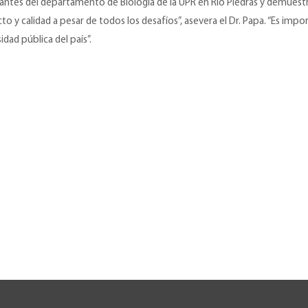
antes del departamento de Biología de la UPR en Rio Piedras y demuest
 y calidad a pesar de todos los desafíos”, asevera el Dr. Papa. “Es imp
dad pública del país”.