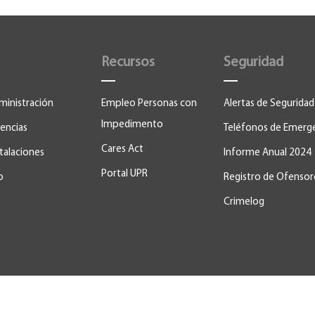
Recursos
Seguridad
ministración
Empleo Personas con
Alertas de Seguridad
Impedimento
encias
Teléfonos de Emerg
Cares Act
stalaciones
Informe Anual 2024
Portal UPR
o
Registro de Ofensor
Crimelog
ras. Todos los derechos reservados.