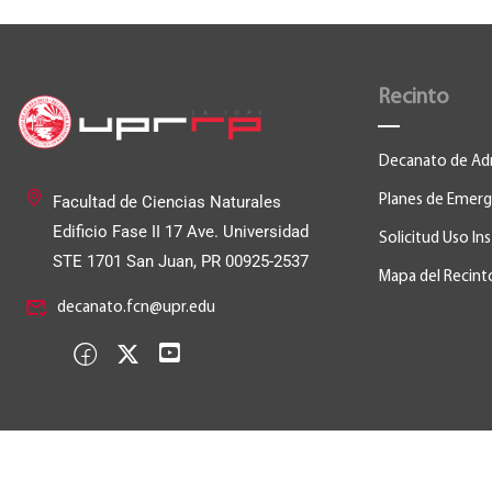
Recinto
Decanato de Ad
Facultad de Ciencias Naturales
Planes de Emerg
Edificio Fase II
17 Ave. Universidad
Solicitud Uso In
STE 1701 San Juan, PR 00925-2537
Mapa del Recint
decanato.fcn@upr.edu
© 2026, Universidad de Puerto Rico Recinto de Río Pied