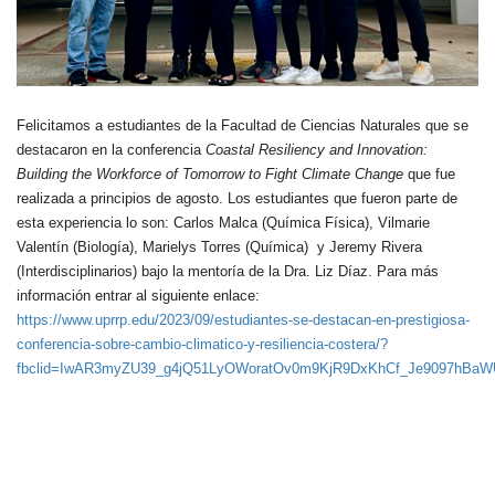
Felicitamos a estudiantes de la Facultad de Ciencias Naturales que se
destacaron en la conferencia
Coastal Resiliency and Innovation:
Building the Workforce of Tomorrow to Fight Climate Change
que fue
realizada a principios de agosto. Los estudiantes que fueron parte de
esta experiencia lo son: Carlos Malca (Química Física), Vilmarie
Valentín (Biología), Marielys Torres (Química) y Jeremy Rivera
(Interdisciplinarios) bajo la mentoría de la Dra. Liz Díaz. Para más
información entrar al siguiente enlace:
https://www.uprrp.edu/2023/09/estudiantes-se-destacan-en-prestigiosa-
conferencia-sobre-cambio-climatico-y-resiliencia-costera/?
fbclid=IwAR3myZU39_g4jQ51LyOWoratOv0m9KjR9DxKhCf_Je9097hBaW