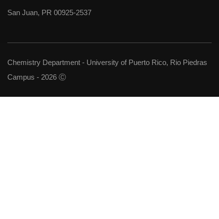
San Juan, PR 00925-2537
Chemistry Department - University of Puerto Rico, Rio Piedras
Campus - 2026 Ⓒ