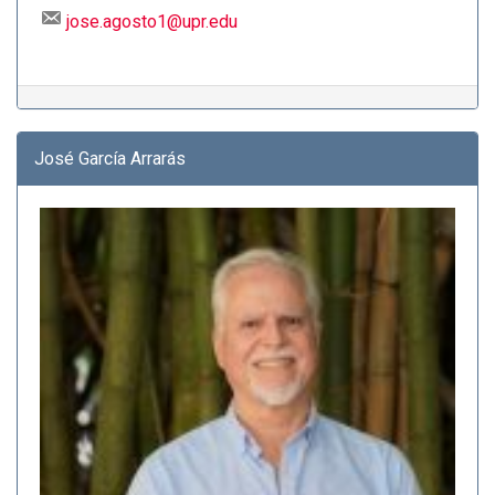
jose.agosto1@upr.edu
José García Arrarás