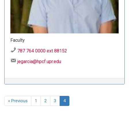
Faculty
787 764 0000 ext 88152
jegarcia@hpcf.upr.edu
« Previous
1
2
3
4