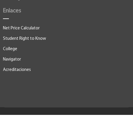
Enlaces
Net Price Calculator
Student Right to Know
College
Navigator
Acreditaciones
© 2026, Universidad de Puerto Rico Recinto de Río Piedras. Todos
los derechos reservados.