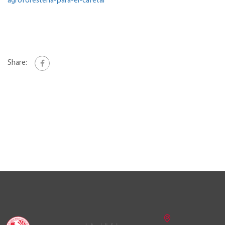
agroforesteria-para-el-cafetal
Share: