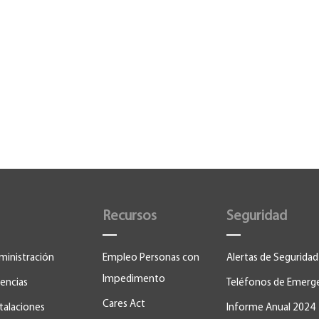
Recursos
Seguridad
ministración
Empleo Personas con
Alertas de Seguridad
Impedimento
encias
Teléfonos de Emerg
Cares Act
stalaciones
Informe Anual 2024