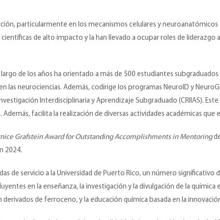
icción, particularmente en los mecanismos celulares y neuroanatómicos as
 científicas de alto impacto y la han llevado a ocupar roles de lideraz
A lo largo de los años ha orientado a más de 500 estudiantes subgraduad
en las neurociencias. Además, codirige los programas NeuroID y Neuro
nvestigación Interdisciplinaria y Aprendizaje Subgraduado (CRIIAS). Este
 Además, facilita la realización de diversas actividades académicas que e
nice Grafstein Award for Outstanding Accomplishments in Mentoring
de
n 2024.
adas de servicio a la Universidad de Puerto Rico, un número significativ
uyentes en la enseñanza, la investigación y la divulgación de la química en 
derivados de ferroceno, y la educación química basada en la innovación 