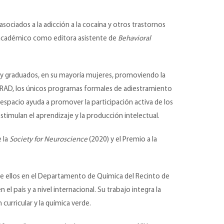
ociados a la adicción a la cocaína y otros trastornos
go académico como editora asistente de
Behavioral
os y graduados, en su mayoría mujeres, promoviendo la
GRAD, los únicos programas formales de adiestramiento
 espacio ayuda a promover la participación activa de los
stimulan el aprendizaje y la producción intelectual.
 la
Society for Neuroscience
(2020) y el Premio a la
o de ellos en el Departamento de Química del Recinto de
el país y a nivel internacional. Su trabajo integra la
curricular y la química verde.