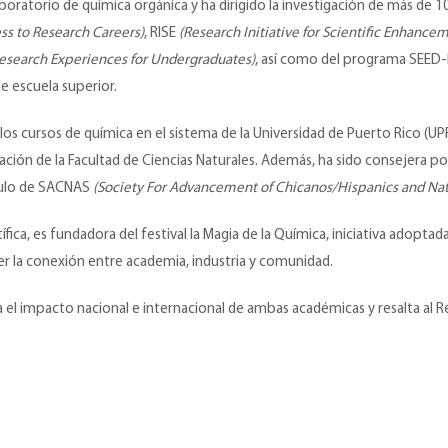
laboratorio de química orgánica y ha dirigido la investigación de más de
ess to Research Careers)
, RISE
(Research Initiative for Scientific Enhance
esearch Experiences for Undergraduates)
, así como del programa SEED
e escuela superior.
 los cursos de química en el sistema de la Universidad de Puerto Rico (UPR),
ión de la Facultad de Ciencias Naturales. Además, ha sido consejera por
tulo de SACNAS
(Society For Advancement of Chicanos/Hispanics and Nat
ca, es fundadora del festival la Magia de la Química, iniciativa adopta
er la conexión entre academia, industria y comunidad.
a el impacto nacional e internacional de ambas académicas y resalta al 