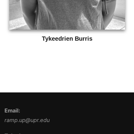
Tykeedrien Burris
Email:
ramp.up@upr.edu