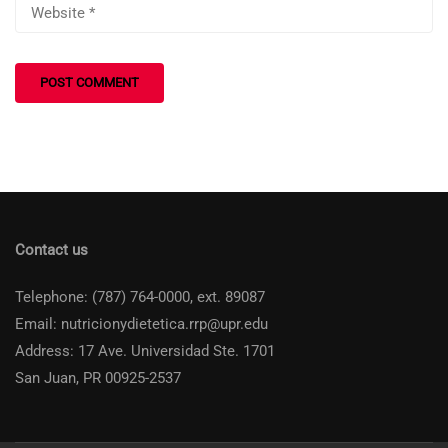
Contact us
Telephone: (787) 764-0000, ext. 89087
Email: nutricionydietetica.rrp@upr.edu
Address: 17 Ave. Universidad Ste. 1701
San Juan, PR 00925-2537