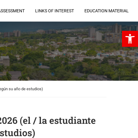
ASSESSMENT
LINKS OF INTEREST
EDUCATION MATERIAL
Open 
según su año de estudios)
26 (el / la estudiante
estudios)