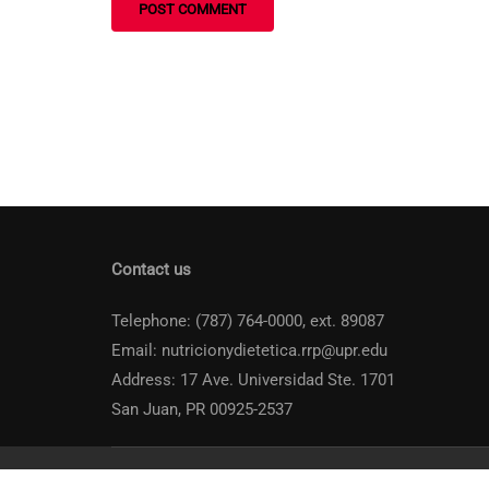
Contact us
Telephone: (787) 764-0000, ext. 89087
Email: nutricionydietetica.rrp@upr.edu
Address: 17 Ave. Universidad Ste. 1701
San Juan, PR 00925-2537