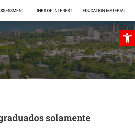
ASSESSMENT
LINKS OF INTEREST
EDUCATION MATERIAL
Open 
bgraduados solamente