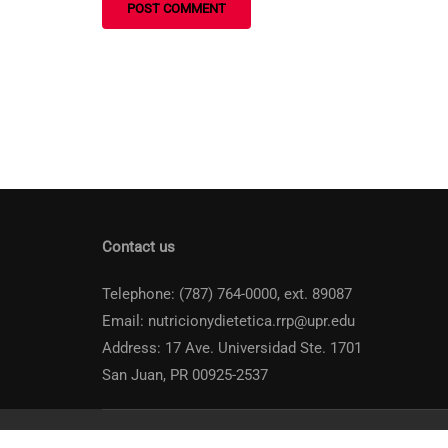
Contact us
Telephone: (787) 764-0000, ext. 89087
Email: nutricionydietetica.rrp@upr.edu
Address: 17 Ave. Universidad Ste. 1701
San Juan, PR 00925-2537