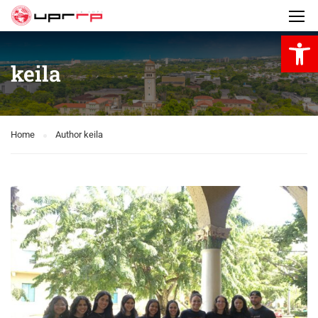
Open 
keila
Home
Author keila