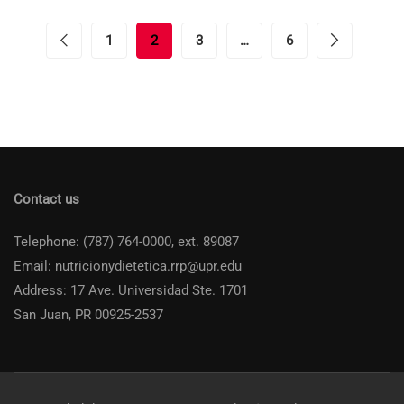
1
2
3
…
6
Contact us
Telephone: (787) 764-0000, ext. 89087
Email: nutricionydietetica.rrp@upr.edu
Address: 17 Ave. Universidad Ste. 1701
San Juan, PR 00925-2537