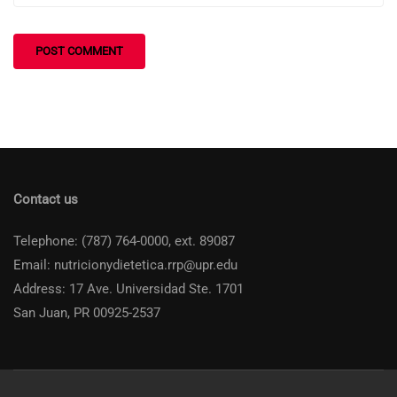
Contact us
Telephone: (787) 764-0000, ext. 89087
Email: nutricionydietetica.rrp@upr.edu
Address: 17 Ave. Universidad Ste. 1701
San Juan, PR 00925-2537