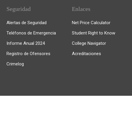
Seguridad
Enlaces
Alertas de Seguridad
Net Price Calculator
Teléfonos de Emergencia
Student Right to Know
Informe Anual 2024
College Navigator
Registro de Ofensores
Acreditaciones
Crimelog
© 2025, Universidad de Puerto Rico Recinto de Río Piedras.
Todos los derechos reservados.