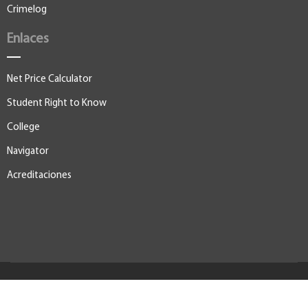
Crimelog
Enlaces
Net Price Calculator
Student Right to Know
College
Navigator
Acreditaciones
© 2026, Universidad de Puerto Rico Recinto de Río Piedras. Todos