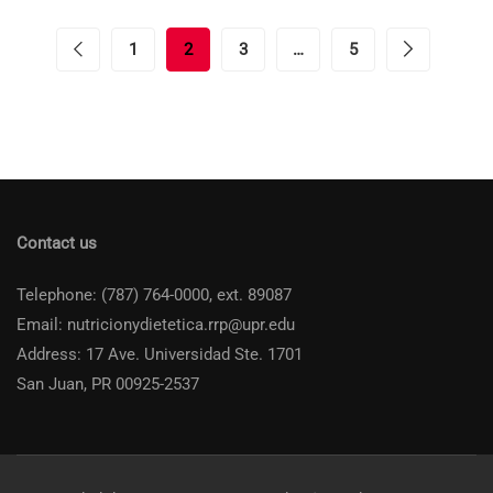
1
2
3
…
5
Contact us
Telephone: (787) 764-0000, ext. 89087
Email: nutricionydietetica.rrp@upr.edu
Address: 17 Ave. Universidad Ste. 1701
San Juan, PR 00925-2537